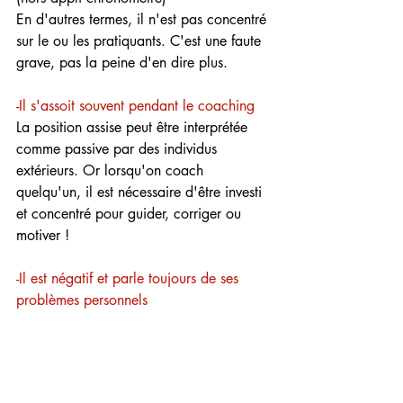
En d'autres termes, il n'est pas concentré 
sur le ou les pratiquants. C'est une faute 
grave, pas la peine d'en dire plus.
-Il s'assoit souvent pendant le coaching
La position assise peut être interprétée 
comme passive par des individus 
extérieurs. Or lorsqu'on coach 
quelqu'un, il est nécessaire d'être investi 
et concentré pour guider, corriger ou 
motiver !
-Il est négatif et parle toujours de ses 
problèmes personnels
C'est général, éloignez-vous au 
maximum des personnes négatives car 
elles ont une mauvaise influence sur vous 
même si ce n'est pas volontaire. Ce n'est 